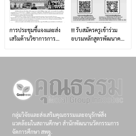
การส่งเสริมคุณธรรมใน
โรงเรียน จำนวนทั้งสิ้น
ระดับพื้นที่ผ่านการเรียนรู้
5,000,000 บาท
วิถีใหม่
การประชุมชี้แจงและส่ง
!!! รับสมัครครูเข้าร่วม
เสริมด้านวิชาการการ
อบรมหลักสูตรพัฒนาครู
ดำเนินงานโครงการ “อิ่ม
โครงงานคุณธรรม รุ่นที่
นี้เพื่อน้อง” ประจำปี
10 !!
๒๕๖๙ ภายใต้หัวข้อ “กิน
ดี อยู่ดี สู่วิถีพอเพียง
(Smart Farm for
Sustainable Living)”
กลุ่มวิจัยและส่งเสริมคุณธรรมและอนุรักษ์สิ่ง
แวดล้อมในสถานศึกษา สำนักพัฒนานวัตกรรมการ
จัดการศึกษา สพฐ.