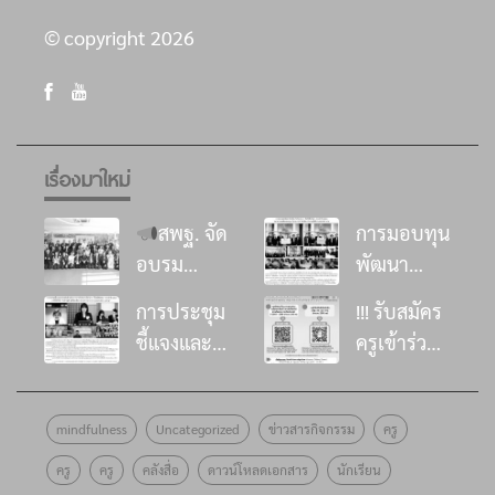
© copyright 2026
เรื่องมาใหม่
สพฐ. จัด
การมอบทุน
อบรม
พัฒนา
พัฒนา
โรงเรียน ใน
การประชุม
!!! รับสมัคร
ศักยภาพที่
โครงการ
ชี้แจงและ
ครูเข้าร่วม
ปรึกษาด้าน
“อิ่มนี้เพื่อ
ส่งเสริมด้าน
อบรม
การเสริม
น้อง”
วิชาการการ
หลักสูตร
สร้าง
ประจำปี
mindfulness
Uncategorized
ข่าวสารกิจกรรม
ครู
ดำเนินงาน
พัฒนาครู
ภูมิคุ้มกัน
๒๕๖๙
โครงการ
โครงงาน
ครู
ครู
คลังสื่อ
ดาวน์โหลดเอกสาร
นักเรียน
ทางจิตใจ
ธนาคาร