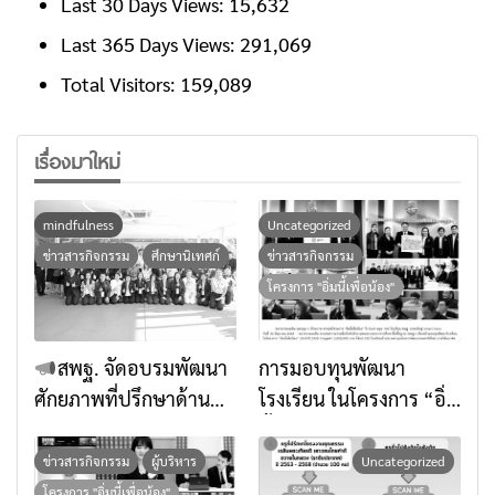
Last 30 Days Views:
15,632
Last 365 Days Views:
291,069
Total Visitors:
159,089
เรื่องมาใหม่
mindfulness
Uncategorized
ข่าวสารกิจกรรม
ศึกษานิเทศก์
ข่าวสารกิจกรรม
โครงการ "อิ่มนี้เพื่อน้อง"
สพฐ. จัดอบรมพัฒนา
การมอบทุนพัฒนา
ศักยภาพที่ปรึกษาด้าน
โรงเรียน ในโครงการ “อิ่ม
การเสริมสร้างภูมิคุ้มกัน
นี้เพื่อน้อง” ประจำปี
ทางจิตใจด้วยศาสตร์แห่ง
๒๕๖๙ ธนาคารออมสิน
ข่าวสารกิจกรรม
ผู้บริหาร
Uncategorized
สติ เตรียมพร้อมยกระดับ
มอบทุน จำนวน 100
โครงการ "อิ่มนี้เพื่อน้อง"