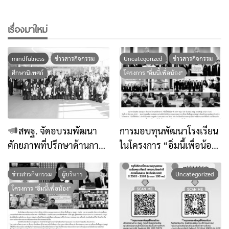
เพื่อน้อง” ประจำปี ๒๕๖๙
ภายใต้หัวข้อ “กินดี อยู่ดี สู่
เรื่องมาใหม่
วิถีพอเพียง (Smart Farm
for Sustainable Living)”
mindfulness
ข่าวสารกิจกรรม
Uncategorized
ข่าวสารกิจกรรม
ศึกษานิเทศก์
โครงการ "อิ่มนี้เพื่อน้อง"
สพฐ. จัดอบรมพัฒนา
การมอบทุนพัฒนาโรงเรียน
ศักยภาพที่ปรึกษาด้านการ
ในโครงการ “อิ่มนี้เพื่อน้อง”
เสริมสร้างภูมิคุ้มกันทาง
ประจำปี ๒๕๖๙ ธนาคาร
จิตใจด้วยศาสตร์แห่งสติ
ออมสินมอบทุน จำนวน 100
ข่าวสารกิจกรรม
ผู้บริหาร
Uncategorized
เตรียมพร้อมยกระดับการส่ง
โรงเรียน จำนวนทั้งสิ้น
โครงการ "อิ่มนี้เพื่อน้อง"
เสริมคุณธรรมในระดับพื้นที่
5,000,000 บาท
ผ่านการเรียนรู้วิถีใหม่