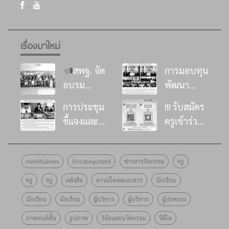
เรื่องมาใหม่
สพฐ. จัด
การมอบทุน
อบรม
พัฒนา
พัฒนา
โรงเรียน ใน
การประชุม
!!! รับสมัคร
ศักยภาพที่
โครงการ
ชี้แจงและ
ครูเข้าร่วม
ปรึกษาด้าน
“อิ่มนี้เพื่อ
ส่งเสริมด้าน
อบรม
การเสริม
น้อง”
วิชาการการ
หลักสูตร
สร้าง
ประจำปี
mindfulness
Uncategorized
ข่าวสารกิจกรรม
ครู
ดำเนินงาน
พัฒนาครู
ภูมิคุ้มกัน
๒๕๖๙
โครงการ
โครงงาน
ครู
ครู
คลังสื่อ
ดาวน์โหลดเอกสาร
นักเรียน
ทางจิตใจ
ธนาคาร
“อิ่มนี้เพื่อ
คุณธรรม
ด้วยศาสตร์
ออมสิน
นักเรียน
นักเรียน
ผู้บริหาร
ผู้บริหาร
ผู้ปกครอง
น้อง”
รุ่นที่ 10 !!
แห่งสติ
มอบทุน
ภาพยนต์สั้น
รูปภาพ
วิจัยและนวัตกรรม
วีดีโอ
ประจำปี
เตรียม
จำนวน 100