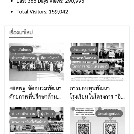
Last 365 Days Views:
290,995
Total Visitors:
159,042
เรื่องมาใหม่
mindfulness
Uncategorized
ข่าวสารกิจกรรม
ศึกษานิเทศก์
ข่าวสารกิจกรรม
โครงการ "อิ่มนี้เพื่อน้อง"
สพฐ. จัดอบรมพัฒนา
การมอบทุนพัฒนา
ศักยภาพที่ปรึกษาด้าน
โรงเรียน ในโครงการ “อิ่ม
การเสริมสร้างภูมิคุ้มกัน
นี้เพื่อน้อง” ประจำปี
ทางจิตใจด้วยศาสตร์แห่ง
๒๕๖๙ ธนาคารออมสิน
ข่าวสารกิจกรรม
ผู้บริหาร
Uncategorized
สติ เตรียมพร้อมยกระดับ
มอบทุน จำนวน 100
โครงการ "อิ่มนี้เพื่อน้อง"
การส่งเสริมคุณธรรมใน
โรงเรียน จำนวนทั้งสิ้น