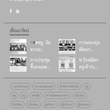
เรื่องมาใหม่
สพฐ. จัด
การมอบทุน
อบรม
พัฒนา
พัฒนา
โรงเรียน ใน
การประชุม
!!! รับสมัคร
ศักยภาพที่
โครงการ
ชี้แจงและ
ครูเข้าร่วม
ปรึกษาด้าน
“อิ่มนี้เพื่อ
ส่งเสริมด้าน
อบรม
การเสริม
น้อง”
วิชาการการ
หลักสูตร
สร้าง
ประจำปี
mindfulness
Uncategorized
ข่าวสารกิจกรรม
ครู
ดำเนินงาน
พัฒนาครู
ภูมิคุ้มกัน
๒๕๖๙
โครงการ
โครงงาน
ครู
ครู
คลังสื่อ
ดาวน์โหลดเอกสาร
นักเรียน
ทางจิตใจ
ธนาคาร
“อิ่มนี้เพื่อ
คุณธรรม
ด้วยศาสตร์
ออมสิน
นักเรียน
นักเรียน
ผู้บริหาร
ผู้บริหาร
ผู้ปกครอง
น้อง”
รุ่นที่ 10 !!