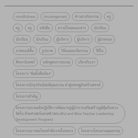
ส่งเสริมด้าน
อบรม
การเสริม
น้อง”
วิชาการการ
หลักสูตร
สร้าง
ประจำปี
mindfulness
Uncategorized
ข่าวสารกิจกรรม
ครู
ดำเนินงาน
พัฒนาครู
ภูมิคุ้มกัน
๒๕๖๙
โครงการ
โครงงาน
ครู
ครู
คลังสื่อ
ดาวน์โหลดเอกสาร
นักเรียน
ทางจิตใจ
ธนาคาร
“อิ่มนี้เพื่อ
คุณธรรม
ด้วยศาสตร์
ออมสิน
นักเรียน
นักเรียน
ผู้บริหาร
ผู้บริหาร
ผู้ปกครอง
น้อง”
รุ่นที่ 10 !!
แห่งสติ
มอบทุน
ภาพยนต์สั้น
รูปภาพ
วิจัยและนวัตกรรม
วีดีโอ
ประจำปี
เตรียม
จำนวน 100
๒๕๖๙ ภาย
ศึกษานิเทศก์
หลักสูตรการอบรม
เกี่ยวกับเรา
พร้อมยก
โรงเรียน
ใต้หัวข้อ
ระดับการ
จำนวนทั้ง
โครงการ "อิ่มนี้เพื่อน้อง"
“กินดี อยู่ดี
ส่งเสริม
สิ้น
โครงการนักธุรกิจน้อยมีคุณธรรม นำสู่เศรษฐกิจสร้างสรรค์
สู่วิถีพอ
คุณธรรมใน
5,000,000
เพียง
โครงการสำคัญ
ระดับพื้นที่
บาท
(Smart
ผ่านการ
โครงการอบรมเชิงปฏิบัติการพัฒนาครูผู้นำการเสริมสร้างภูมิคุ้มกันทาง
Farm for
จิตใจ ด้วยศาสตร์แห่งสติ (Mindful and Wise Teacher Leadership
เรียนรู้วิถี
Development Program)
Sustainable
ใหม่
Living)”
โครงการเยาวชนไทยทำดีถวายในหลวง
โครงการโครงงานคุณธรรม