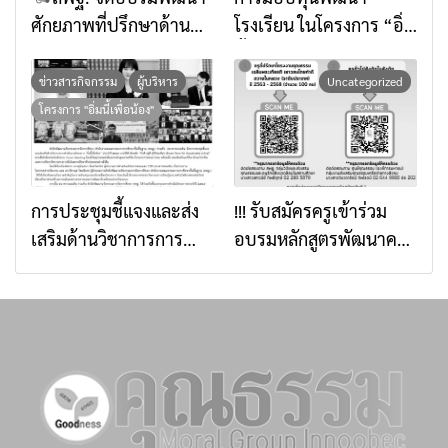
ศักยภาพที่ปรึกษาด้าน
โรงเรียน ในโครงการ “อิ่ม
การเสริมสร้างภูมิคุ้มกัน
นี้เพื่อน้อง” ประจำปี
ทางจิตใจด้วยศาสตร์แห่ง
๒๕๖๙ ธนาคารออมสิน
ข่าวสารกิจกรรม
ผู้บริหาร
Uncategorized
สติ เตรียมพร้อมยกระดับ
มอบทุน จำนวน 100
โครงการ "อิ่มนี้เพื่อน้อง"
การส่งเสริมคุณธรรมใน
โรงเรียน จำนวนทั้งสิ้น
ระดับพื้นที่ผ่านการเรียนรู้
5,000,000 บาท
วิถีใหม่
การประชุมชี้แจงและส่ง
!!! รับสมัครครูเข้าร่วม
เสริมด้านวิชาการการ
อบรมหลักสูตรพัฒนาครู
ดำเนินงานโครงการ “อิ่ม
โครงงานคุณธรรม รุ่นที่
นี้เพื่อน้อง” ประจำปี
10 !!
๒๕๖๙ ภายใต้หัวข้อ “กิน
ดี อยู่ดี สู่วิถีพอเพียง
(Smart Farm for
Sustainable Living)”