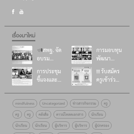
เรื่องมาใหม่
สพฐ. จัด
การมอบทุน
อบรม
พัฒนา
พัฒนา
โรงเรียน ใน
การประชุม
!!! รับสมัคร
ศักยภาพที่
โครงการ
ชี้แจงและ
ครูเข้าร่วม
ปรึกษาด้าน
“อิ่มนี้เพื่อ
ส่งเสริมด้าน
อบรม
การเสริม
น้อง”
วิชาการการ
หลักสูตร
สร้าง
ประจำปี
mindfulness
Uncategorized
ข่าวสารกิจกรรม
ครู
ดำเนินงาน
พัฒนาครู
ภูมิคุ้มกัน
๒๕๖๙
โครงการ
โครงงาน
ครู
ครู
คลังสื่อ
ดาวน์โหลดเอกสาร
นักเรียน
ทางจิตใจ
ธนาคาร
“อิ่มนี้เพื่อ
คุณธรรม
ด้วยศาสตร์
ออมสิน
นักเรียน
นักเรียน
ผู้บริหาร
ผู้บริหาร
ผู้ปกครอง
น้อง”
รุ่นที่ 10 !!
แห่งสติ
มอบทุน