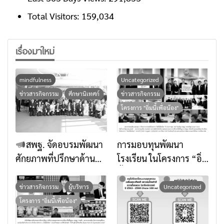
Total Visitors:
159,034
เรื่องมาใหม่
mindfulness
Uncategorized
ข่าวสารกิจกรรม
ศึกษานิเทศก์
ข่าวสารกิจกรรม
โครงการ "อิ่มนี้เพื่อน้อง"
สพฐ. จัดอบรมพัฒนา
การมอบทุนพัฒนา
ศักยภาพที่ปรึกษาด้าน
โรงเรียน ในโครงการ “อิ่ม
การเสริมสร้างภูมิคุ้มกัน
นี้เพื่อน้อง” ประจำปี
ทางจิตใจด้วยศาสตร์แห่ง
๒๕๖๙ ธนาคารออมสิน
ข่าวสารกิจกรรม
ผู้บริหาร
Uncategorized
สติ เตรียมพร้อมยกระดับ
มอบทุน จำนวน 100
โครงการ "อิ่มนี้เพื่อน้อง"
การส่งเสริมคุณธรรมใน
โรงเรียน จำนวนทั้งสิ้น