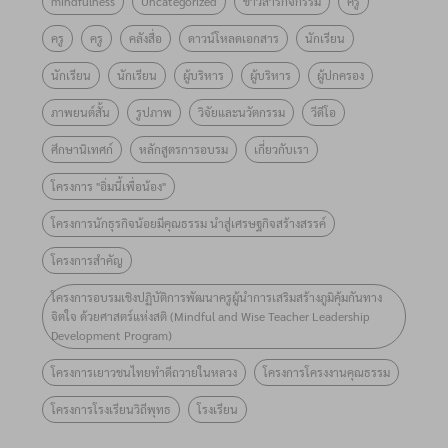
mindfulness
Uncategorized
ข่าวสารกิจกรรม
ครู
ดำเนินงาน
พัฒนาครู
ภูมิคุ้มกัน
๒๕๖๙
โครงการ
โครงงาน
ครู
ครู
คลังสื่อ
ดาวน์โหลดเอกสาร
นักเรียน
ทางจิตใจ
ธนาคาร
“อิ่มนี้เพื่อ
คุณธรรม
ด้วยศาสตร์
ออมสิน
นักเรียน
นักเรียน
ผู้บริหาร
ผู้บริหาร
ผู้ปกครอง
น้อง”
รุ่นที่ 10 !!
แห่งสติ
มอบทุน
ภาพยนต์สั้น
รูปภาพ
วิจัยและนวัตกรรม
วีดีโอ
ประจำปี
เตรียม
จำนวน 100
๒๕๖๙ ภาย
ศึกษานิเทศก์
หลักสูตรการอบรม
เกี่ยวกับเรา
พร้อมยก
โรงเรียน
ใต้หัวข้อ
ระดับการ
จำนวนทั้ง
โครงการ "อิ่มนี้เพื่อน้อง"
“กินดี อยู่ดี
ส่งเสริม
สิ้น
โครงการนักธุรกิจน้อยมีคุณธรรม นำสู่เศรษฐกิจสร้างสรรค์
สู่วิถีพอ
คุณธรรมใน
5,000,000
เพียง
โครงการสำคัญ
ระดับพื้นที่
บาท
(Smart
ผ่านการ
โครงการอบรมเชิงปฏิบัติการพัฒนาครูผู้นำการเสริมสร้างภูมิคุ้มกันทาง
Farm for
จิตใจ ด้วยศาสตร์แห่งสติ (Mindful and Wise Teacher Leadership
เรียนรู้วิถี
Development Program)
Sustainable
ใหม่
Living)”
โครงการเยาวชนไทยทำดีถวายในหลวง
โครงการโครงงานคุณธรรม
โครงการโรงเรียนวิถีพุทธ
โรงเรียน