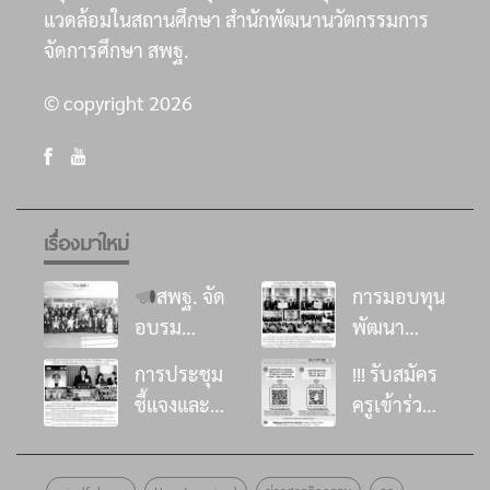
แวดล้อมในสถานศึกษา สำนักพัฒนานวัตกรรมการ
จัดการศึกษา สพฐ.
© copyright 2026
เรื่องมาใหม่
สพฐ. จัด
การมอบทุน
อบรม
พัฒนา
พัฒนา
โรงเรียน ใน
การประชุม
!!! รับสมัคร
ศักยภาพที่
โครงการ
ชี้แจงและ
ครูเข้าร่วม
ปรึกษาด้าน
“อิ่มนี้เพื่อ
ส่งเสริมด้าน
อบรม
การเสริม
น้อง”
วิชาการการ
หลักสูตร
สร้าง
ประจำปี