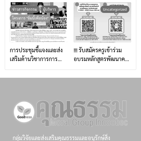
การเสริมสร้างภูมิคุ้มกัน
นี้เพื่อน้อง” ประจำปี
ทางจิตใจด้วยศาสตร์แห่ง
๒๕๖๙ ธนาคารออมสิน
ข่าวสารกิจกรรม
ผู้บริหาร
Uncategorized
สติ เตรียมพร้อมยกระดับ
มอบทุน จำนวน 100
โครงการ "อิ่มนี้เพื่อน้อง"
การส่งเสริมคุณธรรมใน
โรงเรียน จำนวนทั้งสิ้น
ระดับพื้นที่ผ่านการเรียนรู้
5,000,000 บาท
วิถีใหม่
การประชุมชี้แจงและส่ง
!!! รับสมัครครูเข้าร่วม
เสริมด้านวิชาการการ
อบรมหลักสูตรพัฒนาครู
ดำเนินงานโครงการ “อิ่ม
โครงงานคุณธรรม รุ่นที่
นี้เพื่อน้อง” ประจำปี
10 !!
๒๕๖๙ ภายใต้หัวข้อ “กิน
ดี อยู่ดี สู่วิถีพอเพียง
(Smart Farm for
Sustainable Living)”
กลุ่มวิจัยและส่งเสริมคุณธรรมและอนุรักษ์สิ่ง