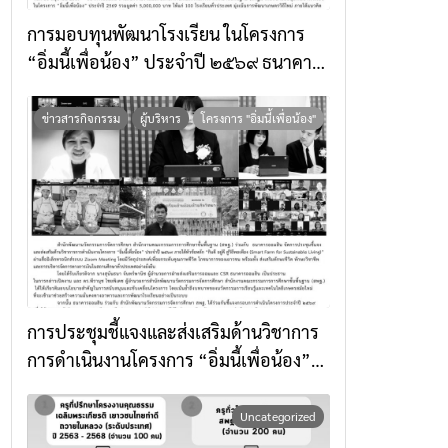
การมอบทุนพัฒนาโรงเรียน ในโครงการ
“อิ่มนี้เพื่อน้อง” ประจำปี ๒๕๖๙ ธนาคาร
ออมสินมอบทุน จำนวน 100 โรงเรียน
จำนวนทั้งสิ้น 5,000,000 บาท
ข่าวสารกิจกรรม
ผู้บริหาร
โครงการ "อิ่มนี้เพื่อน้อง"
การประชุมชี้แจงและส่งเสริมด้านวิชาการ
การดำเนินงานโครงการ “อิ่มนี้เพื่อน้อง”
ประจำปี ๒๕๖๙ ภายใต้หัวข้อ “กินดี อยู่ดี
สู่วิถีพอเพียง (Smart Farm for
Uncategorized
Sustainable Living)”