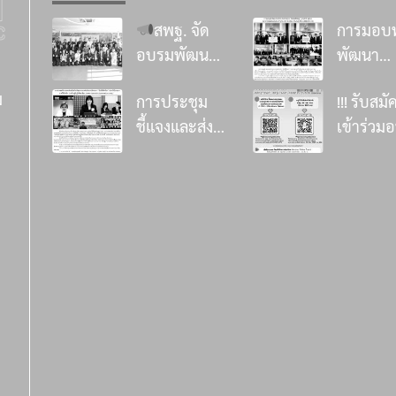
สพฐ. จัด
การมอบท
อบรมพัฒนา
พัฒนา
ศักยภาพที่
โรงเรียน 
ม
การประชุม
!!! รับสมั
ปรึกษาด้าน
โครงการ 
ชี้แจงและส่ง
เข้าร่วม
การเสริมสร้าง
นี้เพื่อน้
เสริมด้าน
หลักสูตร
ภูมิคุ้มกันทาง
ประจำปี
วิชาการการ
พัฒนาคร
จิตใจด้วย
๒๕๖๙
ดำเนินงาน
โครงงาน
ศาสตร์แห่งสติ
ธนาคาร
โครงการ “อิ่ม
คุณธรรม รุ
เตรียมพร้อม
ออมสิน
นี้เพื่อน้อง”
10 !!
ยกระดับการ
ทุน จำน
ประจำปี
ส่งเสริม
100 โรงเ
๒๕๖๙ ภายใต้
คุณธรรมใน
จำนวนทั้ง
หัวข้อ “กินดี
ระดับพื้นที่
5,000,0
อยู่ดี สู่วิถีพอ
ผ่านการเรียน
บาท
เพียง (Smart
รู้วิถีใหม่