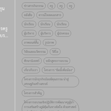
ข่าวสารกิจกรรม
ครู
ครู
ครู
ุน
คลังสื่อ
ดาวน์โหลดเอกสาร
ใน
นักเรียน
นักเรียน
นักเรียน
ครครู
“อิ่ม
ผู้บริหาร
ผู้บริหาร
ผู้ปกครอง
อบรม
อง”
ภาพยนต์สั้น
รูปภาพ
ู
วิจัยและนวัตกรรม
วีดีโอ
ศึกษานิเทศก์
หลักสูตรการอบรม
่นที่
มอบ
วน
เกี่ยวกับเรา
โครงการ "อิ่มนี้เพื่อน้อง"
รียน
โครงการนักธุรกิจน้อยมีคุณธรรม นำสู่
สิ้น
เศรษฐกิจสร้างสรรค์
00
โครงการสำคัญ
โครงการอบรมเชิงปฏิบัติการพัฒนาครูผู้นำ
การเสริมสร้างภูมิคุ้มกันทางจิตใจ ด้วยศาสตร์