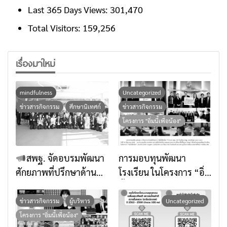
Last 365 Days Views:
301,470
Total Visitors:
159,256
เรื่องมาใหม่
mindfulness
Uncategorized
ข่าวสารกิจกรรม
ศึกษานิเทศก์
ข่าวสารกิจกรรม
โครงการ "อิ่มนี้เพื่อน้อง"
สพฐ. จัดอบรมพัฒนา
การมอบทุนพัฒนา
ศักยภาพที่ปรึกษาด้าน
โรงเรียน ในโครงการ “อิ่ม
การเสริมสร้างภูมิคุ้มกัน
นี้เพื่อน้อง” ประจำปี
ทางจิตใจด้วยศาสตร์แห่ง
๒๕๖๙ ธนาคารออมสิน
ข่าวสารกิจกรรม
ผู้บริหาร
Uncategorized
สติ เตรียมพร้อมยกระดับ
มอบทุน จำนวน 100
โครงการ "อิ่มนี้เพื่อน้อง"