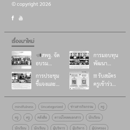
© copyright 2026
เรื่องมาใหม่
สพฐ. จัด
การมอบทุน
อบรม
พัฒนา
พัฒนา
โรงเรียน ใน
การประชุม
!!! รับสมัคร
ศักยภาพที่
โครงการ
ชี้แจงและ
ครูเข้าร่วม
ปรึกษาด้าน
“อิ่มนี้เพื่อ
ส่งเสริมด้าน
อบรม
การเสริม
น้อง”
วิชาการการ
หลักสูตร
สร้าง
ประจำปี
mindfulness
Uncategorized
ข่าวสารกิจกรรม
ครู
ดำเนินงาน
พัฒนาครู
ภูมิคุ้มกัน
๒๕๖๙
โครงการ
โครงงาน
ครู
ครู
คลังสื่อ
ดาวน์โหลดเอกสาร
นักเรียน
ทางจิตใจ
ธนาคาร
“อิ่มนี้เพื่อ
คุณธรรม
ด้วยศาสตร์
ออมสิน
นักเรียน
นักเรียน
ผู้บริหาร
ผู้บริหาร
ผู้ปกครอง