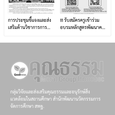
การส่งเสริมคุณธรรมใน
โรงเรียน จำนวนทั้งสิ้น
ระดับพื้นที่ผ่านการเรียนรู้
5,000,000 บาท
วิถีใหม่
การประชุมชี้แจงและส่ง
!!! รับสมัครครูเข้าร่วม
เสริมด้านวิชาการการ
อบรมหลักสูตรพัฒนาครู
ดำเนินงานโครงการ “อิ่ม
โครงงานคุณธรรม รุ่นที่
นี้เพื่อน้อง” ประจำปี
10 !!
๒๕๖๙ ภายใต้หัวข้อ “กิน
ดี อยู่ดี สู่วิถีพอเพียง
(Smart Farm for
Sustainable Living)”
กลุ่มวิจัยและส่งเสริมคุณธรรมและอนุรักษ์สิ่ง
แวดล้อมในสถานศึกษา สำนักพัฒนานวัตกรรมการ
จัดการศึกษา สพฐ.