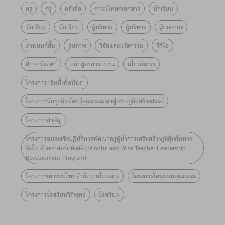
โครงการ
โครงงาน
ครู
ครู
คลังสื่อ
ดาวน์โหลดเอกสาร
นักเรียน
ทางจิตใจ
ธนาคาร
“อิ่มนี้เพื่อ
คุณธรรม
ด้วยศาสตร์
ออมสิน
นักเรียน
นักเรียน
ผู้บริหาร
ผู้บริหาร
ผู้ปกครอง
น้อง”
รุ่นที่ 10 !!
แห่งสติ
มอบทุน
ภาพยนต์สั้น
รูปภาพ
วิจัยและนวัตกรรม
วีดีโอ
ประจำปี
เตรียม
จำนวน 100
๒๕๖๙ ภาย
ศึกษานิเทศก์
หลักสูตรการอบรม
เกี่ยวกับเรา
พร้อมยก
โรงเรียน
ใต้หัวข้อ
ระดับการ
จำนวนทั้ง
โครงการ "อิ่มนี้เพื่อน้อง"
“กินดี อยู่ดี
ส่งเสริม
สิ้น
โครงการนักธุรกิจน้อยมีคุณธรรม นำสู่เศรษฐกิจสร้างสรรค์
สู่วิถีพอ
คุณธรรมใน
5,000,000
เพียง
โครงการสำคัญ
ระดับพื้นที่
บาท
(Smart
ผ่านการ
โครงการอบรมเชิงปฏิบัติการพัฒนาครูผู้นำการเสริมสร้างภูมิคุ้มกันทาง
Farm for
จิตใจ ด้วยศาสตร์แห่งสติ (Mindful and Wise Teacher Leadership
เรียนรู้วิถี
Development Program)
Sustainable
ใหม่
Living)”
โครงการเยาวชนไทยทำดีถวายในหลวง
โครงการโครงงานคุณธรรม
โครงการโรงเรียนวิถีพุทธ
โรงเรียน