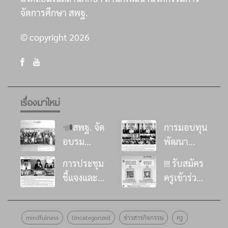
จัดการศึกษา สพฐ.
© copyright 2026
เรื่องมาใหม่
สพฐ. จัด
การมอบทุน
อบรม
พัฒนา
พัฒนา
โรงเรียน ใน
การประชุม
!!! รับสมัคร
ศักยภาพที่
โครงการ
ชี้แจงและ
ครูเข้าร่วม
ปรึกษาด้าน
“อิ่มนี้เพื่อ
ส่งเสริมด้าน
อบรม
การเสริม
น้อง”
วิชาการการ
หลักสูตร
สร้าง
ประจำปี
mindfulness
Uncategorized
ข่าวสารกิจกรรม
ครู
ดำเนินงาน
พัฒนาครู
ภูมิคุ้มกัน
๒๕๖๙