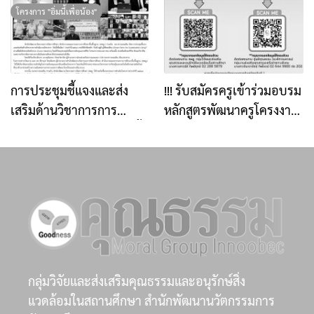
เตรียมพร้อมยกระดับการส่ง
โรงเรียน จำนวนทั้งสิ้น
โครงการ "อิ่มนี้เพื่อน้อง"
เสริมคุณธรรมในระดับพื้นที่
5,000,000 บาท
ผ่านการเรียนรู้วิถีใหม่
การประชุมชี้แจงและส่ง
!!! รับสมัครครูเข้าร่วมอบรม
เสริมด้านวิชาการการ
หลักสูตรพัฒนาครูโครงงาน
ดำเนินงานโครงการ “อิ่มนี้
คุณธรรม รุ่นที่ 10 !!
เพื่อน้อง” ประจำปี ๒๕๖๙
ภายใต้หัวข้อ “กินดี อยู่ดี สู่
วิถีพอเพียง (Smart Farm
for Sustainable Living)”
กลุ่มวิจัยและส่งเสริมคุณธรรมและอนุรักษ์สิ่ง
แวดล้อมในสถานศึกษา สำนักพัฒนานวัตกรรมการ