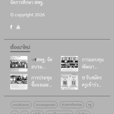
จัดการศึกษา สพฐ.
© copyright 2026
เรื่องมาใหม่
สพฐ. จัด
การมอบทุน
อบรม
พัฒนา
พัฒนา
โรงเรียน ใน
การประชุม
!!! รับสมัคร
ศักยภาพที่
โครงการ
ชี้แจงและ
ครูเข้าร่วม
ปรึกษาด้าน
“อิ่มนี้เพื่อ
ส่งเสริมด้าน
อบรม
การเสริม
น้อง”
วิชาการการ
หลักสูตร
สร้าง
ประจำปี
mindfulness
Uncategorized
ข่าวสารกิจกรรม
ครู
ดำเนินงาน
พัฒนาครู
ภูมิคุ้มกัน
๒๕๖๙
โครงการ
โครงงาน