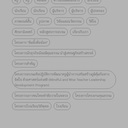
ครู
ครู
คลังสื่อ
ดาวน์โหลดเอกสาร
นักเรียน
ทางจิตใจ
ธนาคาร
“อิ่มนี้เพื่อ
คุณธรรม
ด้วยศาสตร์
ออมสิน
นักเรียน
นักเรียน
ผู้บริหาร
ผู้บริหาร
ผู้ปกครอง
น้อง”
รุ่นที่ 10 !!
แห่งสติ
มอบทุน
ภาพยนต์สั้น
รูปภาพ
วิจัยและนวัตกรรม
วีดีโอ
ประจำปี
เตรียม
จำนวน 100
๒๕๖๙ ภาย
ศึกษานิเทศก์
หลักสูตรการอบรม
เกี่ยวกับเรา
พร้อมยก
โรงเรียน
ใต้หัวข้อ
ระดับการ
จำนวนทั้ง
โครงการ "อิ่มนี้เพื่อน้อง"
“กินดี อยู่ดี
ส่งเสริม
สิ้น
โครงการนักธุรกิจน้อยมีคุณธรรม นำสู่เศรษฐกิจสร้างสรรค์
สู่วิถีพอ
คุณธรรมใน
5,000,000
เพียง
โครงการสำคัญ
ระดับพื้นที่
บาท
(Smart
ผ่านการ
โครงการอบรมเชิงปฏิบัติการพัฒนาครูผู้นำการเสริมสร้างภูมิคุ้มกันทาง
Farm for
จิตใจ ด้วยศาสตร์แห่งสติ (Mindful and Wise Teacher Leadership
เรียนรู้วิถี
Development Program)
Sustainable
ใหม่
Living)”
โครงการเยาวชนไทยทำดีถวายในหลวง
โครงการโครงงานคุณธรรม
โครงการโรงเรียนวิถีพุทธ
โรงเรียน