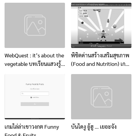
QuizWhizzer
WebQuest : it’s about the
พิชิตด่านสร้างเสริมสุขภาพ
vegetable บทเรียนแสวงรู้
(Food and Nutrition) เกม
เรื่องสุขภาพดีเพราะกินผัก
การศึกษา ด้วยโปรแกรม
Scratch game
เกมไล่ล่าเขาวงกต Funny
บันไดงู อู้ฮู … เยอะจัง
Food & Fruits