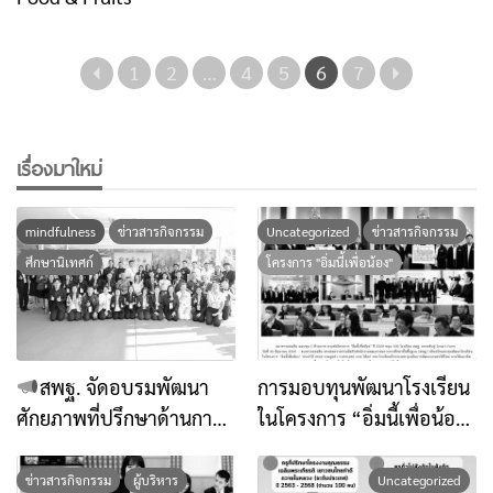
1
2
…
4
5
6
7
เรื่องมาใหม่
mindfulness
ข่าวสารกิจกรรม
Uncategorized
ข่าวสารกิจกรรม
ศึกษานิเทศก์
โครงการ "อิ่มนี้เพื่อน้อง"
สพฐ. จัดอบรมพัฒนา
การมอบทุนพัฒนาโรงเรียน
ศักยภาพที่ปรึกษาด้านการ
ในโครงการ “อิ่มนี้เพื่อน้อง”
เสริมสร้างภูมิคุ้มกันทาง
ประจำปี ๒๕๖๙ ธนาคาร
จิตใจด้วยศาสตร์แห่งสติ
ออมสินมอบทุน จำนวน 100
ข่าวสารกิจกรรม
ผู้บริหาร
Uncategorized